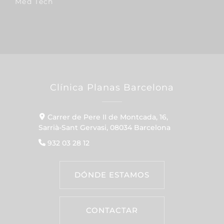
Med Tech
Clínica Planas Barcelona
Carrer de Pere II de Montcada, 16,
Sarrià-Sant Gervasi, 08034 Barcelona
932 03 28 12
DÓNDE ESTAMOS
CONTACTAR