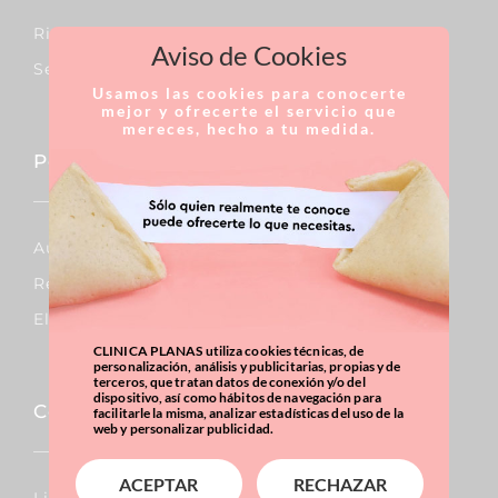
Rinoplastia
Aviso de Cookies
Septoplastia
Usamos las cookies para conocerte
mejor y ofrecerte el servicio que
mereces, hecho a tu medida.
Pecho
Aumento De Pecho
Reducción De Pecho
Elevación De Pecho
CLINICA PLANAS utiliza cookies técnicas, de
personalización, análisis y publicitarias, propias y de
terceros, que tratan datos de conexión y/o del
dispositivo, así como hábitos de navegación para
Corporal
facilitarle la misma, analizar estadísticas del uso de la
web y personalizar publicidad.
ACEPTAR
RECHAZAR
Lipo Vaser