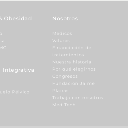
& Obesidad
Nosotros
o
Médicos
ca
Valores
IMC
Financiación de
tratamientos
Nuestra historia
Por qué elegirnos
 Integrativa
Congresos
Fundación Jaime
Planas
Suelo Pélvico
Trabaja con nosotros
Med Tech