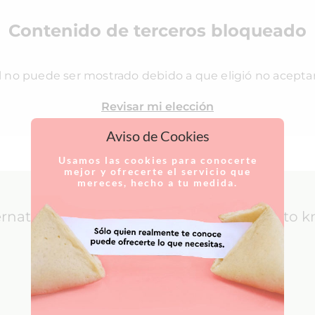
Contenido de terceros bloqueado
l no puede ser mostrado debido a que eligió no acepta
Revisar mi elección
Aviso de Cookies
Usamos las cookies para conocerte
mejor y ofrecerte el servicio que
mereces, hecho a tu medida.
ernational Patients: everything you need to 
LEARN MORE