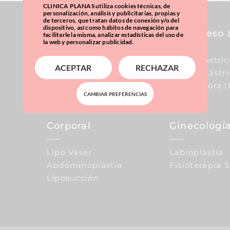
CLINICA PLANAS utiliza cookies técnicas, de
personalización, análisis y publicitarias, propias y
de terceros, que tratan datos de conexión y/o del
dispositivo, así como hábitos de navegación para
Pecho
Sobrepeso 
facilitarle la misma, analizar estadísticas del uso de
la web y personalizar publicidad.
Aumento De Pecho
Balón Gástric
ACEPTAR
RECHAZAR
Reducción De Pecho
Manga Gástri
Elevación De Pecho
Calculadora 
CAMBIAR PREFERENCIAS
Corporal
Ginecología
Lipo Vaser
Labioplastia
Abdominoplastia
Fisioterapia 
Liposucción