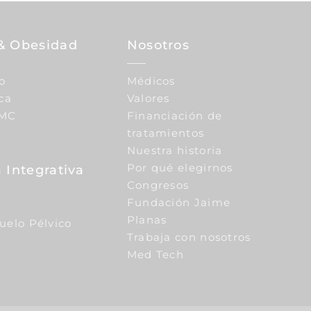
& Obesidad
Nosotros
o
Médicos
ca
Valores
IMC
Financiación de
tratamientos
Nuestra historia
Por qué elegirnos
 Integrativa
Congresos
Fundación Jaime
Planas
Suelo Pélvico
Trabaja con nosotros
Med Tech