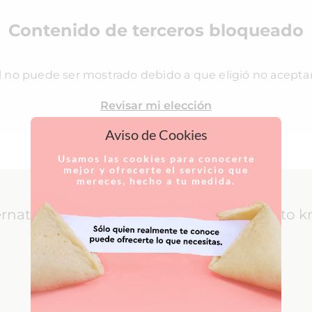
Contenido de terceros bloqueado
l no puede ser mostrado debido a que eligió no acepta
Revisar mi elección
Aviso de Cookies
Usamos las cookies para conocerte
mejor y ofrecerte el servicio que
mereces, hecho a tu medida.
ernational Patients: everything you need to 
LEARN MORE