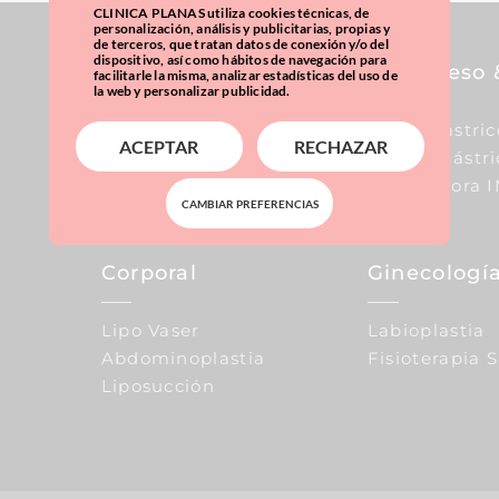
CLINICA PLANAS utiliza cookies técnicas, de
personalización, análisis y publicitarias, propias y
de terceros, que tratan datos de conexión y/o del
dispositivo, así como hábitos de navegación para
Pecho
Sobrepeso 
facilitarle la misma, analizar estadísticas del uso de
la web y personalizar publicidad.
Aumento De Pecho
Balón Gástric
ACEPTAR
RECHAZAR
Reducción De Pecho
Manga Gástri
Elevación De Pecho
Calculadora 
CAMBIAR PREFERENCIAS
Corporal
Ginecología
Lipo Vaser
Labioplastia
Abdominoplastia
Fisioterapia 
Liposucción