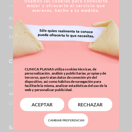
Usamos las cookies para conocerte
mejor y ofrecerte el servicio que
mereces, hecho a tu medida.
Aumento De Pecho
Reducción De Pecho
Elevación De Pecho
Corporal
CLINICA PLANAS utiliza cookies técnicas, de
personalización, análisis y publicitarias, propias y de
terceros, que tratan datos de conexión y/o del
dispositivo, así como hábitos de navegación para
Lipo Vaser
facilitarle la misma, analizar estadísticas del uso de la
web y personalizar publicidad.
Abdominoplastia
Liposucción
ACEPTAR
RECHAZAR
CAMBIAR PREFERENCIAS
Sobrepeso & Obesidad