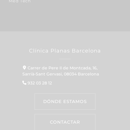
Med Tech
Clínica Planas Barcelona
Carrer de Pere II de Montcada, 16,
Sarrià-Sant Gervasi, 08034 Barcelona
932 03 28 12
DÓNDE ESTAMOS
CONTACTAR