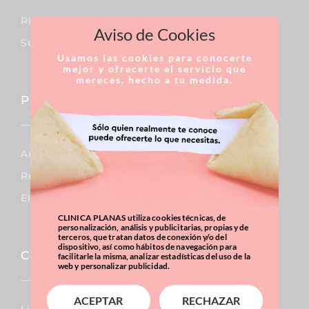
Rinoplastia
Aviso de Cookies
Septoplastia
Usamos las cookies para conocerte
mejor y ofrecerte el servicio que
mereces, hecho a tu medida.
Pecho
Aumento De Pecho
Reducción De Pecho
Elevación De Pecho
CLINICA PLANAS utiliza cookies técnicas, de
personalización, análisis y publicitarias, propias y de
terceros, que tratan datos de conexión y/o del
dispositivo, así como hábitos de navegación para
Corporal
facilitarle la misma, analizar estadísticas del uso de la
web y personalizar publicidad.
ACEPTAR
RECHAZAR
Lipo Vaser