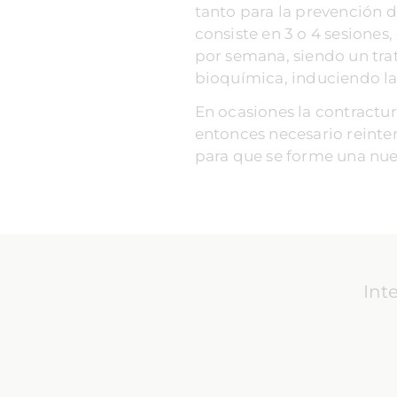
tanto para la prevención d
consiste en 3 o 4 sesiones
por semana, siendo un tra
bioquímica, induciendo la
En ocasiones la contractur
entonces necesario reinter
para que se forme una nue
Int