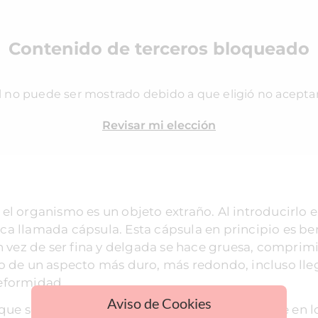
Contenido de terceros bloqueado
l no puede ser mostrado debido a que eligió no acepta
Revisar mi elección
l organismo es un objeto extraño. Al introducirlo en
a llamada cápsula. Esta cápsula en principio es ben
en vez de ser fina y delgada se hace gruesa, compri
o de un aspecto más duro, más redondo, incluso lle
eformidad.
Aviso de Cookies
 que se forme una contractura capsular consiste en l