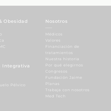
& Obesidad
Nosotros
o
Médicos
ca
Valores
IMC
Financiación de
tratamientos
Nuestra historia
Por qué elegirnos
 Integrativa
Congresos
Fundación Jaime
Planas
Suelo Pélvico
Trabaja con nosotros
Med Tech