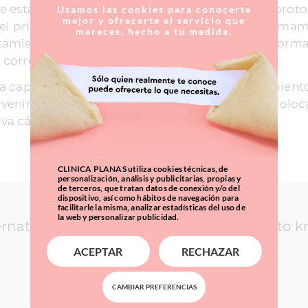
e esta patología como para su tratamiento. El proto
Usamos las cookies para conocerte
mejor y ofrecerte el servicio que
, el primer mes tras la intervención de aumento mam
mereces, hecho a tu medida.
tamiento indoloro, actuando a tres niveles, de form
 correcta formación de la cápsula.
a capsular ya instaurada, no responde al tratamiento
venir a la paciente para extraer esta cápsula y colo
va cápsula periprotésica más delgada.
CLINICA PLANAS utiliza cookies técnicas, de
personalización, análisis y publicitarias, propias y
de terceros, que tratan datos de conexión y/o del
dispositivo, así como hábitos de navegación para
facilitarle la misma, analizar estadísticas del uso de
la web y personalizar publicidad.
ernational Patients: everything you need to 
ACEPTAR
RECHAZAR
LEARN MORE
CAMBIAR PREFERENCIAS