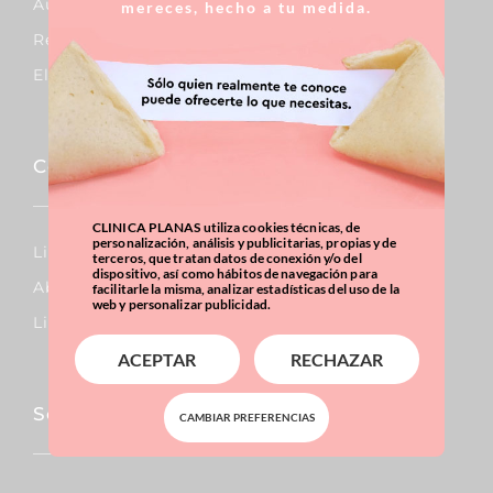
Aumento De Pecho
mereces, hecho a tu medida.
Reducción De Pecho
Elevación De Pecho
Corporal
CLINICA PLANAS utiliza cookies técnicas, de
personalización, análisis y publicitarias, propias y de
Lipo Vaser
terceros, que tratan datos de conexión y/o del
dispositivo, así como hábitos de navegación para
Abdominoplastia
facilitarle la misma, analizar estadísticas del uso de la
web y personalizar publicidad.
Liposucción
ACEPTAR
RECHAZAR
Sobrepeso & Obesidad
CAMBIAR PREFERENCIAS