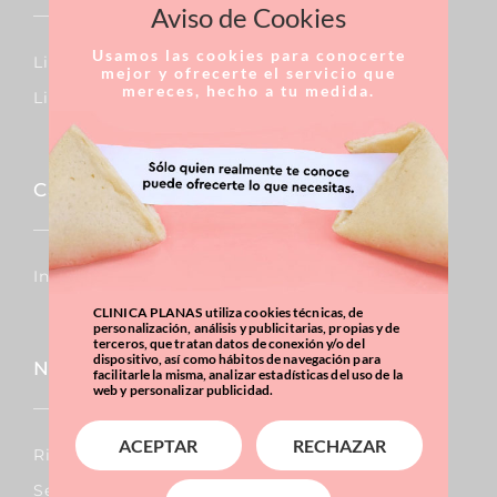
Aviso de Cookies
Usamos las cookies para conocerte
Linfedema
mejor y ofrecerte el servicio que
mereces, hecho a tu medida.
Lipedema
Capilar
Injertos De Pelo
CLINICA PLANAS utiliza cookies técnicas, de
personalización, análisis y publicitarias, propias y de
terceros, que tratan datos de conexión y/o del
dispositivo, así como hábitos de navegación para
Nariz
facilitarle la misma, analizar estadísticas del uso de la
web y personalizar publicidad.
ACEPTAR
RECHAZAR
Rinoplastia
Septoplastia