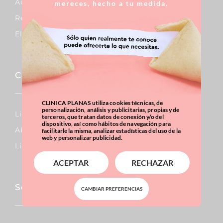
Aumento De Pecho
mereces, hecho a tu medida.
Reducción De Pecho
Elevación De Pecho
Corporal
CLINICA PLANAS utiliza cookies técnicas, de
personalización, análisis y publicitarias, propias y de
Lipo Vaser
terceros, que tratan datos de conexión y/o del
dispositivo, así como hábitos de navegación para
Abdominoplastia
facilitarle la misma, analizar estadísticas del uso de la
web y personalizar publicidad.
Liposucción
ACEPTAR
RECHAZAR
Sobrepeso & Obesidad
CAMBIAR PREFERENCIAS