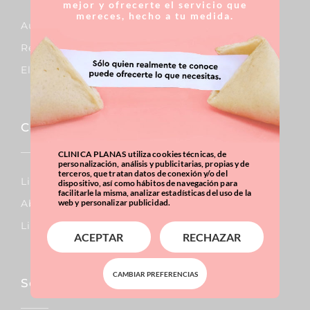
mejor y ofrecerte el servicio que
mereces, hecho a tu medida.
Aumento De Pecho
Reducción De Pecho
Elevación De Pecho
Corporal
CLINICA PLANAS utiliza cookies técnicas, de
personalización, análisis y publicitarias, propias y de
terceros, que tratan datos de conexión y/o del
Lipo Vaser
dispositivo, así como hábitos de navegación para
facilitarle la misma, analizar estadísticas del uso de la
Abdominoplastia
web y personalizar publicidad.
Liposucción
ACEPTAR
RECHAZAR
CAMBIAR PREFERENCIAS
Sobrepeso & Obesidad