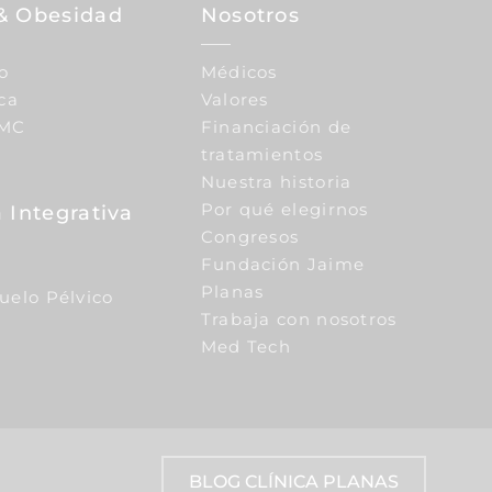
& Obesidad
Nosotros
o
Médicos
ca
Valores
IMC
Financiación de
tratamientos
Nuestra historia
Por qué elegirnos
 Integrativa
Congresos
Fundación Jaime
Planas
Suelo Pélvico
Trabaja con nosotros
Med Tech
BLOG CLÍNICA PLANAS