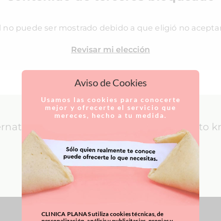
l no puede ser mostrado debido a que eligió no acepta
Revisar mi elección
Aviso de Cookies
Usamos las cookies para conocerte
mejor y ofrecerte el servicio que
mereces, hecho a tu medida.
ernational Patients: everything you need to 
LEARN MORE
CLINICA PLANAS utiliza cookies técnicas, de
personalización, análisis y publicitarias, propias y