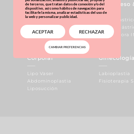
Pecho
Sobrepeso 
de terceros, que tratan datos de conexión y/o del
dispositivo, así como hábitos de navegación para
facilitarle la misma, analizar estadísticas del uso de
la web y personalizar publicidad.
Aumento De Pecho
Balón Gástric
Reducción De Pecho
Manga Gástri
ACEPTAR
RECHAZAR
Elevación De Pecho
Calculadora 
CAMBIAR PREFERENCIAS
Corporal
Ginecología
Lipo Vaser
Labioplastia
Abdominoplastia
Fisioterapia 
Liposucción