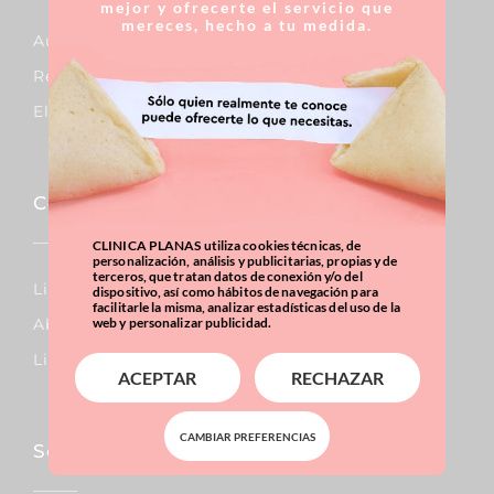
mejor y ofrecerte el servicio que
mereces, hecho a tu medida.
Aumento De Pecho
Reducción De Pecho
Elevación De Pecho
Corporal
CLINICA PLANAS utiliza cookies técnicas, de
personalización, análisis y publicitarias, propias y de
terceros, que tratan datos de conexión y/o del
Lipo Vaser
dispositivo, así como hábitos de navegación para
facilitarle la misma, analizar estadísticas del uso de la
Abdominoplastia
web y personalizar publicidad.
Liposucción
ACEPTAR
RECHAZAR
CAMBIAR PREFERENCIAS
Sobrepeso & Obesidad