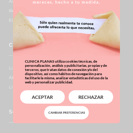
Aumento De Pecho
mereces, hecho a tu medida.
Reducción De Pecho
Elevación De Pecho
Corporal
CLINICA PLANAS utiliza cookies técnicas, de
personalización, análisis y publicitarias, propias y de
Lipo Vaser
terceros, que tratan datos de conexión y/o del
dispositivo, así como hábitos de navegación para
Abdominoplastia
facilitarle la misma, analizar estadísticas del uso de la
web y personalizar publicidad.
Liposucción
ACEPTAR
RECHAZAR
Sobrepeso & Obesidad
CAMBIAR PREFERENCIAS