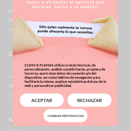
mejor y ofrecerte el servicio que
mereces, hecho a tu medida.
Aumento De Pecho
Reducción De Pecho
Elevación De Pecho
Corporal
CLINICA PLANAS utiliza cookies técnicas, de
personalización, análisis y publicitarias, propias y de
terceros, que tratan datos de conexión y/o del
Lipo Vaser
dispositivo, así como hábitos de navegación para
facilitarle la misma, analizar estadísticas del uso de la
Abdominoplastia
web y personalizar publicidad.
Liposucción
ACEPTAR
RECHAZAR
CAMBIAR PREFERENCIAS
Sobrepeso & Obesidad