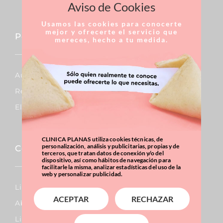
Aviso de Cookies
Usamos las cookies para conocerte
mejor y ofrecerte el servicio que
Pecho
mereces, hecho a tu medida.
Aumento De Pecho
Reducción De Pecho
Elevación De Pecho
CLINICA PLANAS utiliza cookies técnicas, de
personalización, análisis y publicitarias, propias y de
Corporal
terceros, que tratan datos de conexión y/o del
dispositivo, así como hábitos de navegación para
facilitarle la misma, analizar estadísticas del uso de la
web y personalizar publicidad.
Lipo Vaser
ACEPTAR
RECHAZAR
Abdominoplastia
Liposucción