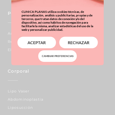
CLINICA PLANAS utiliza cookies técnicas, de
Pecho
personalización, análisis y publicitarias, propias y de
terceros, que tratan datos de conexión y/o del
dispositivo, así como hábitos de navegación para
facilitarle la misma, analizar estadísticas del uso de la
web y personalizar publicidad.
Aumento De Pecho
Reducción De Pecho
ACEPTAR
RECHAZAR
Elevación De Pecho
CAMBIAR PREFERENCIAS
Corporal
Lipo Vaser
Abdominoplastia
Liposucción