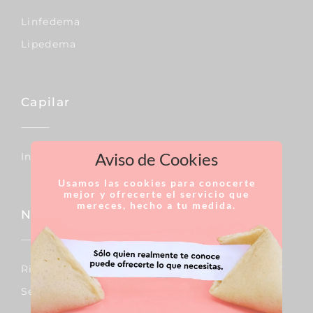
Linfedema
Lipedema
Capilar
Aviso de Cookies
Injertos De Pelo
Usamos las cookies para conocerte
mejor y ofrecerte el servicio que
mereces, hecho a tu medida.
Nariz
Rinoplastia
Septoplastia