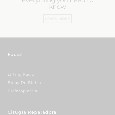
everything you need to
know
LEARN MORE
Facial
Lifting Facial
Bolas De Bichat
Blefaroplastia
Cirugía Reparadora