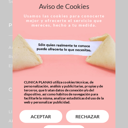
Septoplastia
Aviso de Cookies
Usamos las cookies para conocerte
mejor y ofrecerte el servicio que
Pecho
mereces, hecho a tu medida.
Aumento De Pecho
Reducción De Pecho
Elevación De Pecho
CLINICA PLANAS utiliza cookies técnicas, de
personalización, análisis y publicitarias, propias y de
Corporal
terceros, que tratan datos de conexión y/o del
dispositivo, así como hábitos de navegación para
facilitarle la misma, analizar estadísticas del uso de la
web y personalizar publicidad.
Lipo Vaser
ACEPTAR
RECHAZAR
Abdominoplastia