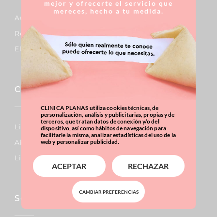
mejor y ofrecerte el servicio que
mereces, hecho a tu medida.
Aumento De Pecho
Reducción De Pecho
Elevación De Pecho
Corporal
CLINICA PLANAS utiliza cookies técnicas, de
personalización, análisis y publicitarias, propias y de
terceros, que tratan datos de conexión y/o del
Lipo Vaser
dispositivo, así como hábitos de navegación para
facilitarle la misma, analizar estadísticas del uso de la
Abdominoplastia
web y personalizar publicidad.
Liposucción
ACEPTAR
RECHAZAR
CAMBIAR PREFERENCIAS
Sobrepeso & Obesidad