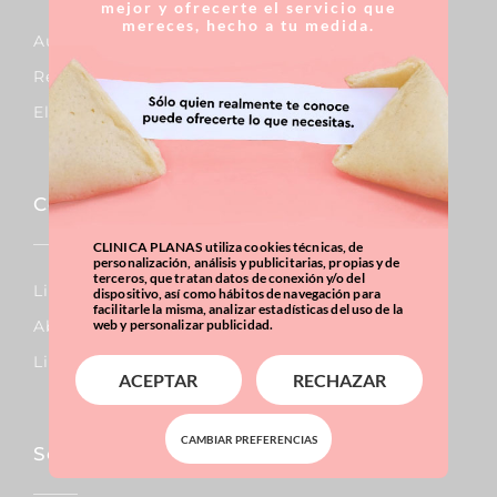
mejor y ofrecerte el servicio que
mereces, hecho a tu medida.
Aumento De Pecho
Reducción De Pecho
Elevación De Pecho
Corporal
CLINICA PLANAS utiliza cookies técnicas, de
personalización, análisis y publicitarias, propias y de
terceros, que tratan datos de conexión y/o del
Lipo Vaser
dispositivo, así como hábitos de navegación para
facilitarle la misma, analizar estadísticas del uso de la
Abdominoplastia
web y personalizar publicidad.
Liposucción
ACEPTAR
RECHAZAR
CAMBIAR PREFERENCIAS
Sobrepeso & Obesidad