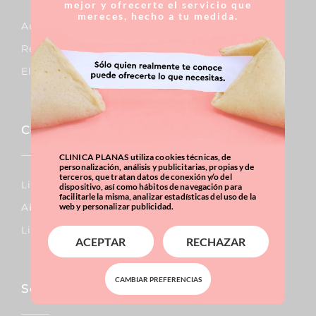
mejor y ofrecerte el servicio que
mereces, hecho a tu medida.
Aumento De Pecho
Reducción De Pecho
Elevación De Pecho
Corporal
CLINICA PLANAS utiliza cookies técnicas, de
personalización, análisis y publicitarias, propias y de
terceros, que tratan datos de conexión y/o del
Lipo Vaser
dispositivo, así como hábitos de navegación para
facilitarle la misma, analizar estadísticas del uso de la
Abdominoplastia
web y personalizar publicidad.
Liposucción
ACEPTAR
RECHAZAR
CAMBIAR PREFERENCIAS
Sobrepeso & Obesidad