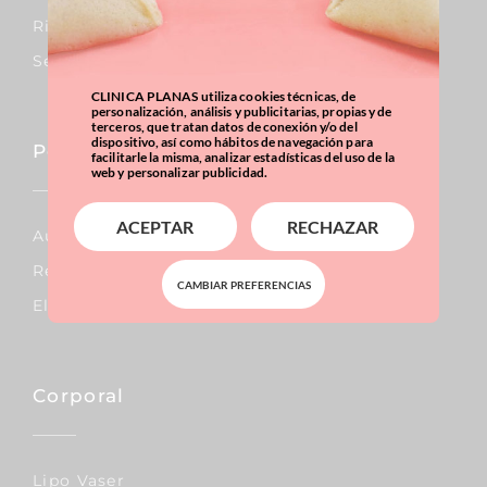
Rinoplastia
Septoplastia
CLINICA PLANAS utiliza cookies técnicas, de
personalización, análisis y publicitarias, propias y de
terceros, que tratan datos de conexión y/o del
dispositivo, así como hábitos de navegación para
Pecho
facilitarle la misma, analizar estadísticas del uso de la
web y personalizar publicidad.
ACEPTAR
RECHAZAR
Aumento De Pecho
Reducción De Pecho
CAMBIAR PREFERENCIAS
Elevación De Pecho
Corporal
Lipo Vaser