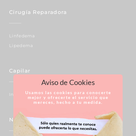
Cirugía Reparadora
Linfedema
Lipedema
Capilar
Aviso de Cookies
Usamos las cookies para conocerte
Injertos De Pelo
mejor y ofrecerte el servicio que
mereces, hecho a tu medida.
Nariz