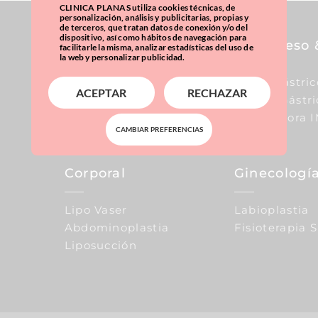
CLINICA PLANAS utiliza cookies técnicas, de
personalización, análisis y publicitarias, propias y
de terceros, que tratan datos de conexión y/o del
dispositivo, así como hábitos de navegación para
Pecho
Sobrepeso 
facilitarle la misma, analizar estadísticas del uso de
la web y personalizar publicidad.
Aumento De Pecho
Balón Gástric
ACEPTAR
RECHAZAR
Reducción De Pecho
Manga Gástri
Elevación De Pecho
Calculadora 
CAMBIAR PREFERENCIAS
Corporal
Ginecología
Lipo Vaser
Labioplastia
Abdominoplastia
Fisioterapia 
Liposucción