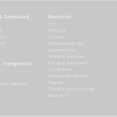
& Obesidad
Nosotros
o
Médicos
ca
Valores
IMC
Financiación de
tratamientos
Nuestra historia
Por qué elegirnos
 Integrativa
Congresos
Fundación Jaime
Planas
Suelo Pélvico
Trabaja con nosotros
Med Tech