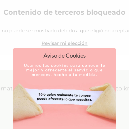
Contenido de terceros bloqueado
l no puede ser mostrado debido a que eligió no acepta
Revisar mi elección
Aviso de Cookies
Usamos las cookies para conocerte
mejor y ofrecerte el servicio que
mereces, hecho a tu medida.
ernational Patients: everything you need to 
LEARN MORE