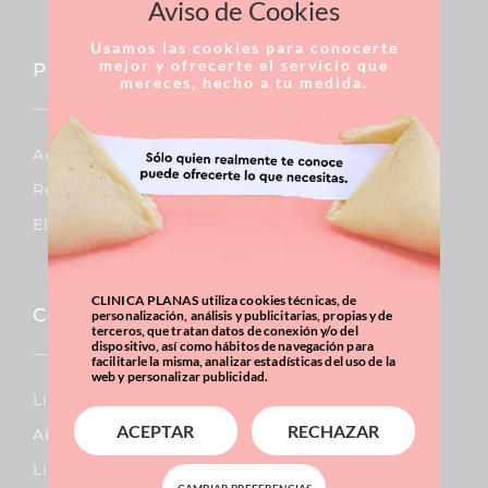
Aviso de Cookies
Usamos las cookies para conocerte
mejor y ofrecerte el servicio que
Pecho
mereces, hecho a tu medida.
Aumento De Pecho
Reducción De Pecho
Elevación De Pecho
CLINICA PLANAS utiliza cookies técnicas, de
Corporal
personalización, análisis y publicitarias, propias y de
terceros, que tratan datos de conexión y/o del
dispositivo, así como hábitos de navegación para
facilitarle la misma, analizar estadísticas del uso de la
web y personalizar publicidad.
Lipo Vaser
ACEPTAR
RECHAZAR
Abdominoplastia
Liposucción