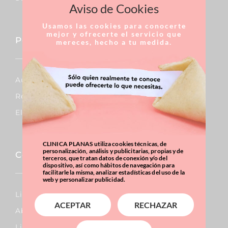
Aviso de Cookies
Usamos las cookies para conocerte
mejor y ofrecerte el servicio que
Pecho
mereces, hecho a tu medida.
Aumento De Pecho
Reducción De Pecho
Elevación De Pecho
CLINICA PLANAS utiliza cookies técnicas, de
personalización, análisis y publicitarias, propias y de
Corporal
terceros, que tratan datos de conexión y/o del
dispositivo, así como hábitos de navegación para
facilitarle la misma, analizar estadísticas del uso de la
web y personalizar publicidad.
Lipo Vaser
ACEPTAR
RECHAZAR
Abdominoplastia
Liposucción