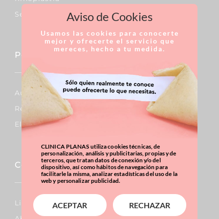
Aviso de Cookies
Septoplastia
Usamos las cookies para conocerte
mejor y ofrecerte el servicio que
mereces, hecho a tu medida.
Pecho
Aumento De Pecho
Reducción De Pecho
Elevación De Pecho
CLINICA PLANAS utiliza cookies técnicas, de
personalización, análisis y publicitarias, propias y de
terceros, que tratan datos de conexión y/o del
Corporal
dispositivo, así como hábitos de navegación para
facilitarle la misma, analizar estadísticas del uso de la
web y personalizar publicidad.
Lipo Vaser
ACEPTAR
RECHAZAR
Abdominoplastia