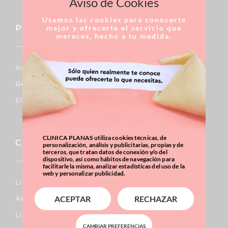
Aviso de Cookies
Usamos las cookies para conocerte
Pecho
mejor y ofrecerte el servicio que
mereces, hecho a tu medida.
Aumento De Pecho
Reducción De Pecho
Elevación De Pecho
CLINICA PLANAS utiliza cookies técnicas, de
Corporal
personalización, análisis y publicitarias, propias y de
terceros, que tratan datos de conexión y/o del
dispositivo, así como hábitos de navegación para
facilitarle la misma, analizar estadísticas del uso de la
web y personalizar publicidad.
Lipo Vaser
Abdominoplastia
ACEPTAR
RECHAZAR
Liposucción
CAMBIAR PREFERENCIAS