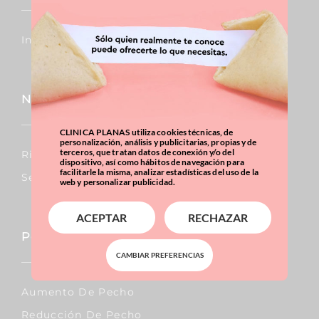
Injertos De Pelo
Nariz
CLINICA PLANAS utiliza cookies técnicas, de
personalización, análisis y publicitarias, propias y de
terceros, que tratan datos de conexión y/o del
Rinoplastia
dispositivo, así como hábitos de navegación para
facilitarle la misma, analizar estadísticas del uso de la
Septoplastia
web y personalizar publicidad.
ACEPTAR
RECHAZAR
Pecho
CAMBIAR PREFERENCIAS
Aumento De Pecho
Reducción De Pecho