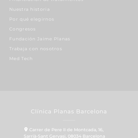
Nuestra historia
Por qué elegirnos
Congresos
Fundación Jaime Planas
Trabaja con nosotros
Med Tech
Clínica Planas Barcelona
Carrer de Pere II de Montcada, 16,
Sarrià-Sant Gervasi, 08034 Barcelona