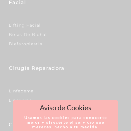
Facial
Lifting Facial
Bolas De Bichat
Blefaroplastia
Cirugía Reparadora
Linfedema
Lipedema
Aviso de Cookies
Usamos las cookies para conocerte
mejor y ofrecerte el servicio que
Capilar
mereces, hecho a tu medida.