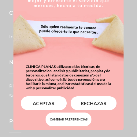
mejor y ofrecerte el servicio que
mereces, hecho a tu medida.
Capilar
Injertos De Pelo
Nariz
CLINICA PLANAS utiliza cookies técnicas, de
personalización, análisis y publicitarias, propias y de
terceros, que tratan datos de conexión y/o del
dispositivo, así como hábitos de navegación para
facilitarle la misma, analizar estadísticas del uso de la
Rinoplastia
web y personalizar publicidad.
Septoplastia
ACEPTAR
RECHAZAR
CAMBIAR PREFERENCIAS
Pecho