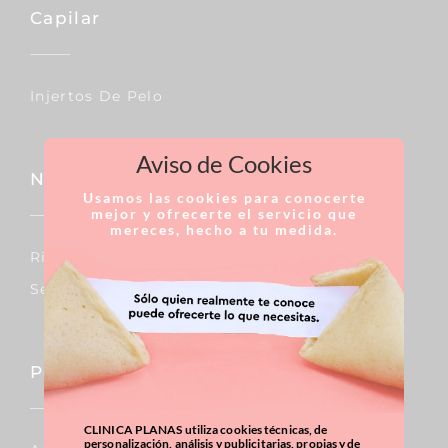
Capilar
Injertos De Pelo
Aviso de Cookies
Nariz
Usamos las cookies para conocerte
mejor y ofrecerte el servicio que
mereces, hecho a tu medida.
Rinoplastia
Septoplastia
Pecho
CLINICA PLANAS utiliza cookies técnicas, de
personalización, análisis y publicitarias, propias y de