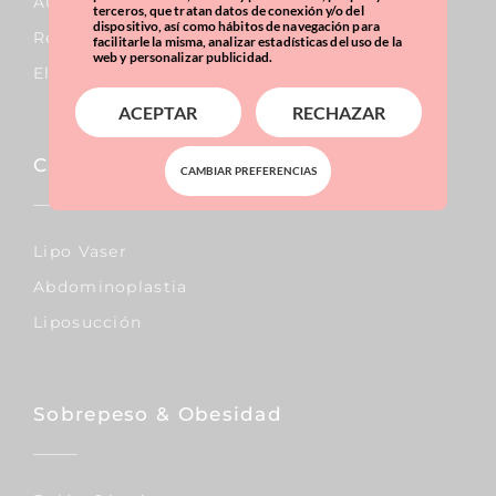
Aumento De Pecho
terceros, que tratan datos de conexión y/o del
dispositivo, así como hábitos de navegación para
Reducción De Pecho
facilitarle la misma, analizar estadísticas del uso de la
web y personalizar publicidad.
Elevación De Pecho
ACEPTAR
RECHAZAR
Corporal
CAMBIAR PREFERENCIAS
Lipo Vaser
Abdominoplastia
Liposucción
Sobrepeso & Obesidad