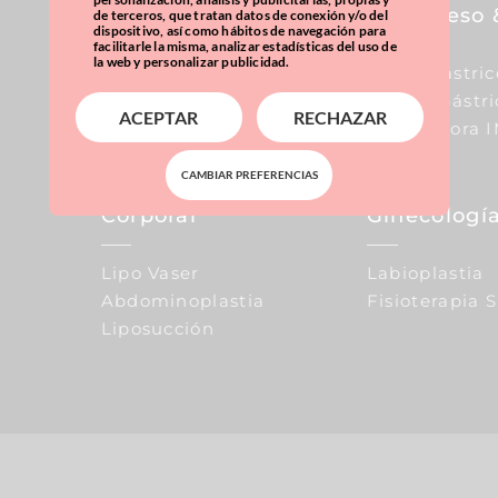
Pecho
Sobrepeso 
de terceros, que tratan datos de conexión y/o del
dispositivo, así como hábitos de navegación para
facilitarle la misma, analizar estadísticas del uso de
la web y personalizar publicidad.
Aumento De Pecho
Balón Gástric
Reducción De Pecho
Manga Gástri
ACEPTAR
RECHAZAR
Elevación De Pecho
Calculadora 
CAMBIAR PREFERENCIAS
Corporal
Ginecología
Lipo Vaser
Labioplastia
Abdominoplastia
Fisioterapia 
Liposucción