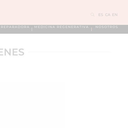
ES
CA
EN
A REPARADORA
MEDICINA REGENERATIVA
NOSOTROS
ENES