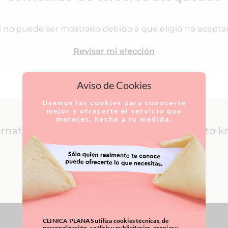
l no puede ser mostrado debido a que eligió no acepta
Revisar mi elección
Aviso de Cookies
Usamos las cookies para conocerte
mejor y ofrecerte el servicio que
mereces, hecho a tu medida.
ernational Patients: everything you need to 
LEARN MORE
CLINICA PLANAS utiliza cookies técnicas, de
personalización, análisis y publicitarias, propias y