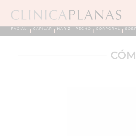
FACIAL
CAPILAR
NARIZ
PECHO
CORPORAL
SOB
CÓM