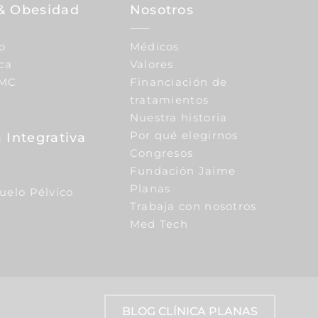
& Obesidad
Nosotros
o
Médicos
ca
Valores
IMC
Financiación de
tratamientos
Nuestra historia
Por qué elegirnos
 Integrativa
Congresos
Fundación Jaime
Planas
Suelo Pélvico
Trabaja con nosotros
Med Tech
BLOG CLÍNICA PLANAS