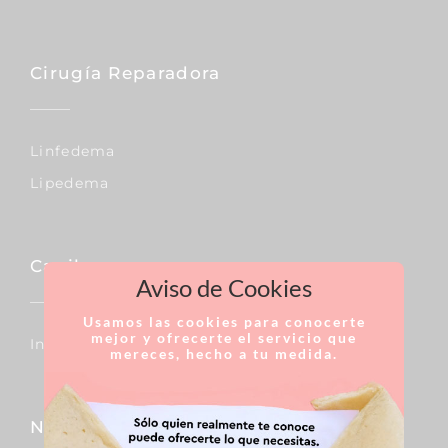
Cirugía Reparadora
Linfedema
Lipedema
Capilar
Aviso de Cookies
Usamos las cookies para conocerte
mejor y ofrecerte el servicio que
Injertos De Pelo
mereces, hecho a tu medida.
Nariz