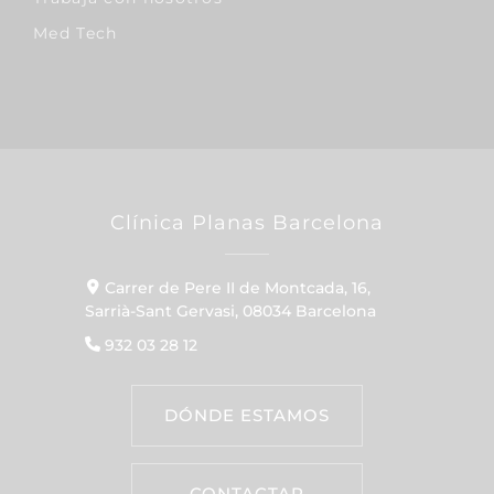
Med Tech
Clínica Planas Barcelona
Carrer de Pere II de Montcada, 16,
Sarrià-Sant Gervasi, 08034 Barcelona
932 03 28 12
DÓNDE ESTAMOS
CONTACTAR