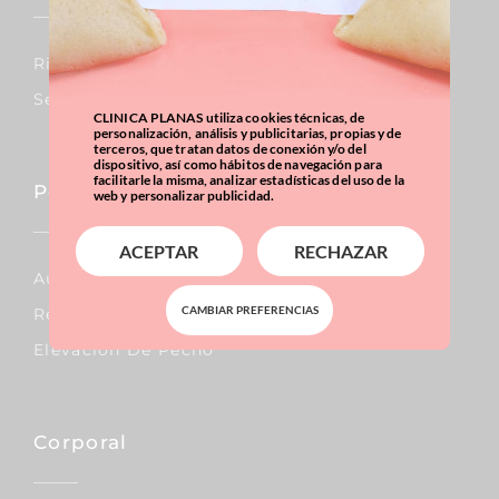
Rinoplastia
Septoplastia
CLINICA PLANAS utiliza cookies técnicas, de
personalización, análisis y publicitarias, propias y de
terceros, que tratan datos de conexión y/o del
dispositivo, así como hábitos de navegación para
facilitarle la misma, analizar estadísticas del uso de la
Pecho
web y personalizar publicidad.
ACEPTAR
RECHAZAR
Aumento De Pecho
CAMBIAR PREFERENCIAS
Reducción De Pecho
Elevación De Pecho
Corporal