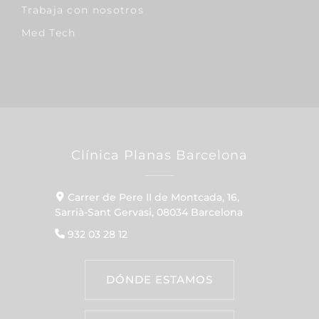
Trabaja con nosotros
Med Tech
Clínica Planas Barcelona
Carrer de Pere II de Montcada, 16,
Sarrià-Sant Gervasi, 08034 Barcelona
932 03 28 12
DÓNDE ESTAMOS