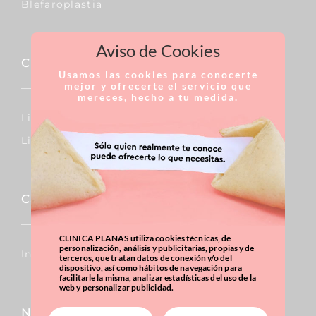
Blefaroplastia
Aviso de Cookies
Cirugía Reparadora
Usamos las cookies para conocerte
mejor y ofrecerte el servicio que
mereces, hecho a tu medida.
Linfedema
Lipedema
Capilar
CLINICA PLANAS utiliza cookies técnicas, de
personalización, análisis y publicitarias, propias y de
Injertos De Pelo
terceros, que tratan datos de conexión y/o del
dispositivo, así como hábitos de navegación para
facilitarle la misma, analizar estadísticas del uso de la
web y personalizar publicidad.
Nariz