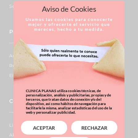
Septoplastia
Aviso de Cookies
Usamos las cookies para conocerte
mejor y ofrecerte el servicio que
mereces, hecho a tu medida.
Pecho
Aumento De Pecho
Reducción De Pecho
Elevación De Pecho
CLINICA PLANAS utiliza cookies técnicas, de
personalización, análisis y publicitarias, propias y de
terceros, que tratan datos de conexión y/o del
Corporal
dispositivo, así como hábitos de navegación para
facilitarle la misma, analizar estadísticas del uso de la
web y personalizar publicidad.
Lipo Vaser
ACEPTAR
RECHAZAR
Abdominoplastia