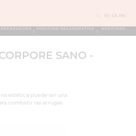
ES
CA
EN
A REPARADORA
MEDICINA REGENERATIVA
NOSOTROS
 CORPORE SANO -
cina estética puede ser una
ara combatir las arrugas