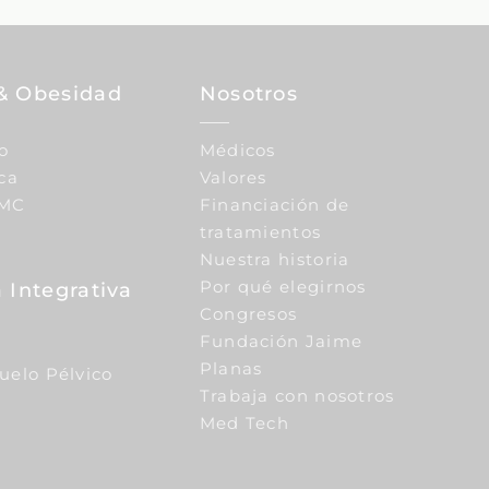
& Obesidad
Nosotros
o
Médicos
ca
Valores
IMC
Financiación de
tratamientos
Nuestra historia
Por qué elegirnos
 Integrativa
Congresos
Fundación Jaime
Planas
Suelo Pélvico
Trabaja con nosotros
Med Tech