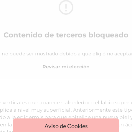
Contenido de terceros bloqueado
l no puede ser mostrado debido a que eligió no acepta
Revisar mi elección
r verticales que aparecen alrededor del labio superi
plica a nivel muy superficial. Anteriormente este ti
o a la epidermis para que epitelice una nueva piel y
 en la investigación en el campo se ha logrado un á
Aviso de Cookies
de larga duración.