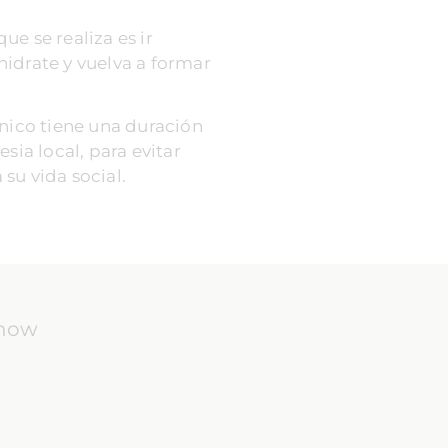
ue se realiza es ir
 hidrate y vuelva a formar
ónico tiene una duración
sia local, para evitar
su vida social.
know