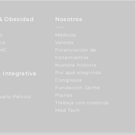
& Obesidad
Nosotros
o
Médicos
ca
Valores
IMC
Financiación de
tratamientos
Nuestra historia
Por qué elegirnos
 Integrativa
Congresos
Fundación Jaime
Planas
Suelo Pélvico
Trabaja con nosotros
Med Tech