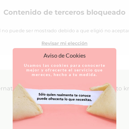
Contenido de terceros bloqueado
l no puede ser mostrado debido a que eligió no acepta
Revisar mi elección
Aviso de Cookies
Usamos las cookies para conocerte
mejor y ofrecerte el servicio que
mereces, hecho a tu medida.
ernational Patients: everything you need to 
LEARN MORE