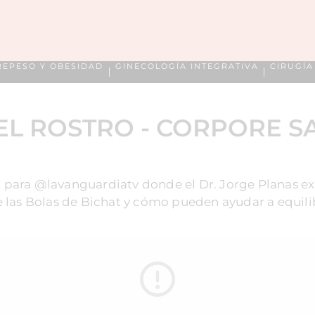
REPESO Y OBESIDAD
GINECOLOGÍA INTEGRATIVA
CIRUGÍ
L ROSTRO - CORPORE SAN
para @lavanguardiatv donde el Dr. Jorge Planas exp
 las Bolas de Bichat y cómo pueden ayudar a equilibra