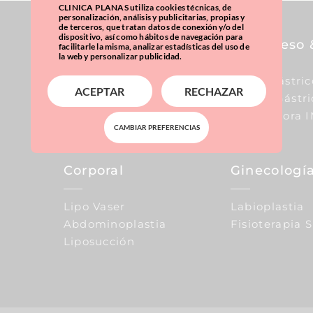
CLINICA PLANAS utiliza cookies técnicas, de
personalización, análisis y publicitarias, propias y
de terceros, que tratan datos de conexión y/o del
dispositivo, así como hábitos de navegación para
Pecho
Sobrepeso 
facilitarle la misma, analizar estadísticas del uso de
la web y personalizar publicidad.
Aumento De Pecho
Balón Gástric
ACEPTAR
RECHAZAR
Reducción De Pecho
Manga Gástri
Elevación De Pecho
Calculadora 
CAMBIAR PREFERENCIAS
Corporal
Ginecología
Lipo Vaser
Labioplastia
Abdominoplastia
Fisioterapia 
Liposucción