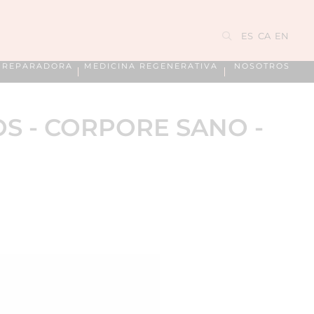
ES
CA
EN
A REPARADORA
MEDICINA REGENERATIVA
NOSOTROS
OS - CORPORE SANO -