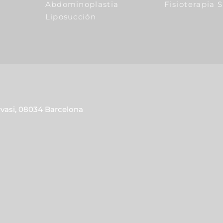
Abdominoplastia
Fisioterapia 
Liposucción
rvasi, 08034 Barcelona