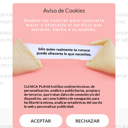
Aviso de Cookies
ón tiene un papel fundamental en la protección sobre
Usamos las cookies para conocerte
aumentan la melanina y protegen del daño oxidativo.
mejor y ofrecerte el servicio que
mereces, hecho a tu medida.
posición solar de forma paulatina, y evitar las franja
 más fuerte, y también utilizar protección solar ad
 jornada de sol, utilizar lociones aftersun, con efec
ios y sobretodo hidratantes.
os pasos tendremos unas buenas garantías de tomar e
o.
CLINICA PLANAS utiliza cookies técnicas, de
personalización, análisis y publicitarias, propias y
de terceros, que tratan datos de conexión y/o del
dispositivo, así como hábitos de navegación para
facilitarle la misma, analizar estadísticas del uso de
la web y personalizar publicidad.
ACEPTAR
RECHAZAR
ernational Patients: everything you need to 