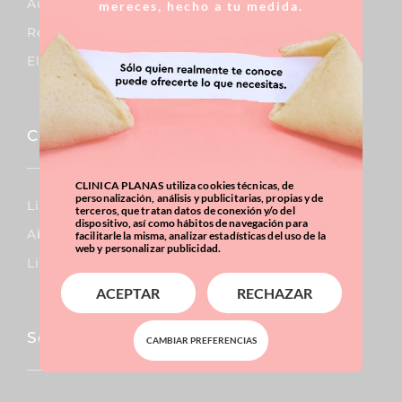
Aumento De Pecho
mereces, hecho a tu medida.
Reducción De Pecho
Elevación De Pecho
Corporal
CLINICA PLANAS utiliza cookies técnicas, de
personalización, análisis y publicitarias, propias y de
Lipo Vaser
terceros, que tratan datos de conexión y/o del
dispositivo, así como hábitos de navegación para
Abdominoplastia
facilitarle la misma, analizar estadísticas del uso de la
web y personalizar publicidad.
Liposucción
ACEPTAR
RECHAZAR
Sobrepeso & Obesidad
CAMBIAR PREFERENCIAS