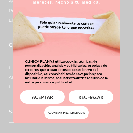
Aumento De Pecho
mereces, hecho a tu medida.
Reducción De Pecho
Elevación De Pecho
Corporal
CLINICA PLANAS utiliza cookies técnicas, de
personalización, análisis y publicitarias, propias y de
Lipo Vaser
terceros, que tratan datos de conexión y/o del
dispositivo, así como hábitos de navegación para
Abdominoplastia
facilitarle la misma, analizar estadísticas del uso de la
web y personalizar publicidad.
Liposucción
ACEPTAR
RECHAZAR
Sobrepeso & Obesidad
CAMBIAR PREFERENCIAS