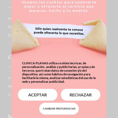
Usamos las cookies para conocerte
mejor y ofrecerte el servicio que
mereces, hecho a tu medida.
Aumento De Pecho
Reducción De Pecho
Elevación De Pecho
Corporal
CLINICA PLANAS utiliza cookies técnicas, de
personalización, análisis y publicitarias, propias y de
terceros, que tratan datos de conexión y/o del
dispositivo, así como hábitos de navegación para
Lipo Vaser
facilitarle la misma, analizar estadísticas del uso de la
web y personalizar publicidad.
Abdominoplastia
Liposucción
ACEPTAR
RECHAZAR
CAMBIAR PREFERENCIAS
Sobrepeso & Obesidad