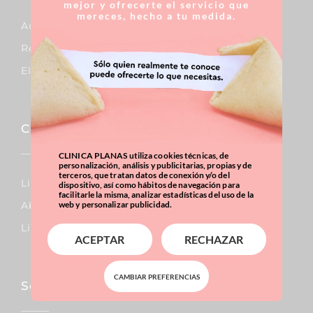
mejor y ofrecerte el servicio que
mereces, hecho a tu medida.
Aumento De Pecho
Reducción De Pecho
Elevación De Pecho
Corporal
CLINICA PLANAS utiliza cookies técnicas, de
personalización, análisis y publicitarias, propias y de
terceros, que tratan datos de conexión y/o del
Lipo Vaser
dispositivo, así como hábitos de navegación para
facilitarle la misma, analizar estadísticas del uso de la
Abdominoplastia
web y personalizar publicidad.
Liposucción
ACEPTAR
RECHAZAR
CAMBIAR PREFERENCIAS
Sobrepeso & Obesidad