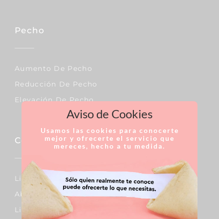
Pecho
Aumento De Pecho
Reducción De Pecho
Elevación De Pecho
Aviso de Cookies
Usamos las cookies para conocerte
mejor y ofrecerte el servicio que
Corporal
mereces, hecho a tu medida.
Lipo Vaser
Abdominoplastia
Liposucción