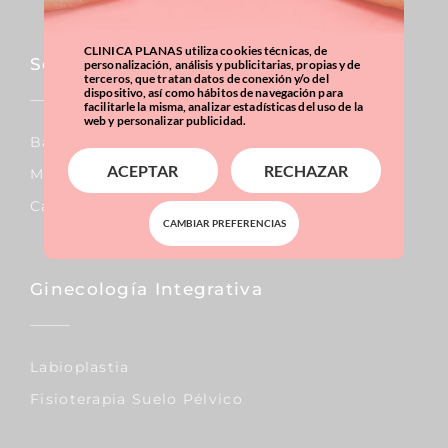
CLINICA PLANAS utiliza cookies técnicas, de
Sobrepeso & Obesidad
personalización, análisis y publicitarias, propias y de
terceros, que tratan datos de conexión y/o del
dispositivo, así como hábitos de navegación para
facilitarle la misma, analizar estadísticas del uso de la
web y personalizar publicidad.
Balón Gástrico
ACEPTAR
RECHAZAR
Manga Gástrica
Calculadora IMC
CAMBIAR PREFERENCIAS
Ginecología Integrativa
Labioplastia
Fisioterapia Suelo Pélvico