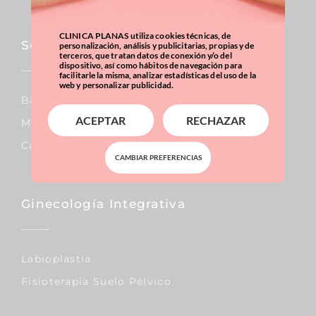
CLINICA PLANAS utiliza cookies técnicas, de
Sobrepeso & Obesidad
personalización, análisis y publicitarias, propias y de
terceros, que tratan datos de conexión y/o del
dispositivo, así como hábitos de navegación para
facilitarle la misma, analizar estadísticas del uso de la
web y personalizar publicidad.
Balón Gástrico
ACEPTAR
RECHAZAR
Manga Gástrica
Calculadora IMC
CAMBIAR PREFERENCIAS
Ginecología Integrativa
Labioplastia
Fisioterapia Suelo Pélvico