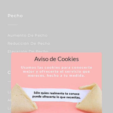
Pecho
Aumento De Pecho
Reducción De Pecho
Elevación De Pecho
Aviso de Cookies
Usamos las cookies para conocerte
mejor y ofrecerte el servicio que
Corporal
mereces, hecho a tu medida.
Lipo Vaser
Abdominoplastia
Liposucción