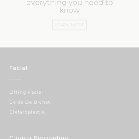
everything you need to
know
LEARN MORE
Facial
Lifting Facial
Bolas De Bichat
Blefaroplastia
Cirugía Reparadora