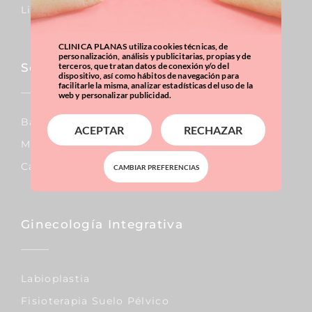
Liposucción
CLINICA PLANAS utiliza cookies técnicas, de
personalización, análisis y publicitarias, propias y de
Sobrepeso & Obesidad
terceros, que tratan datos de conexión y/o del
dispositivo, así como hábitos de navegación para
facilitarle la misma, analizar estadísticas del uso de la
web y personalizar publicidad.
Balón Gástrico
ACEPTAR
RECHAZAR
Manga Gástrica
Calculadora IMC
CAMBIAR PREFERENCIAS
Ginecología Integrativa
Labioplastia
Fisioterapia Suelo Pélvico