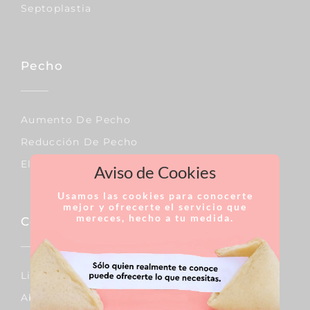
Septoplastia
Pecho
Aumento De Pecho
Reducción De Pecho
Elevación De Pecho
Aviso de Cookies
Usamos las cookies para conocerte
mejor y ofrecerte el servicio que
mereces, hecho a tu medida.
Corporal
Lipo Vaser
Abdominoplastia