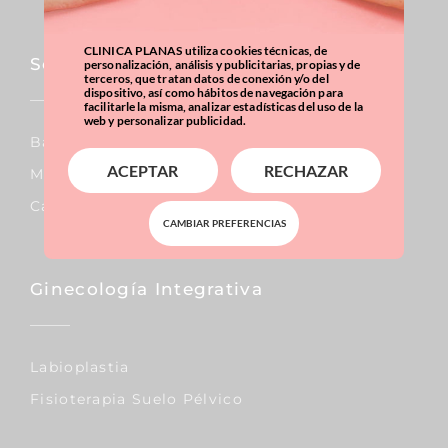
CLINICA PLANAS utiliza cookies técnicas, de
Sobrepeso & Obesidad
personalización, análisis y publicitarias, propias y de
terceros, que tratan datos de conexión y/o del
dispositivo, así como hábitos de navegación para
facilitarle la misma, analizar estadísticas del uso de la
web y personalizar publicidad.
Balón Gástrico
ACEPTAR
RECHAZAR
Manga Gástrica
Calculadora IMC
CAMBIAR PREFERENCIAS
Ginecología Integrativa
Labioplastia
Fisioterapia Suelo Pélvico