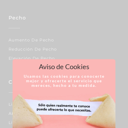
Pecho
Aumento De Pecho
Reducción De Pecho
Elevación De Pecho
Aviso de Cookies
Usamos las cookies para conocerte
mejor y ofrecerte el servicio que
Corporal
mereces, hecho a tu medida.
Lipo Vaser
Abdominoplastia
Liposucción