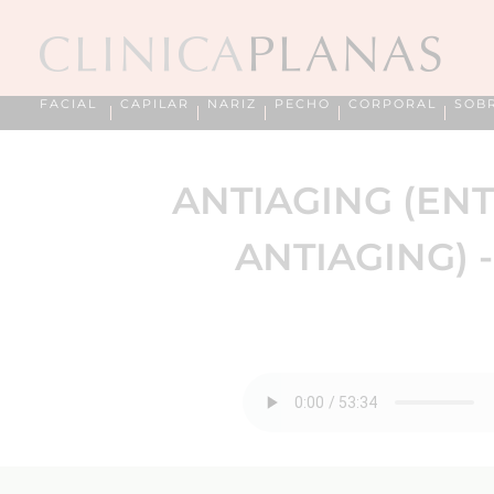
FACIAL
CAPILAR
NARIZ
PECHO
CORPORAL
SOB
ANTIAGING (EN
ANTIAGING) -