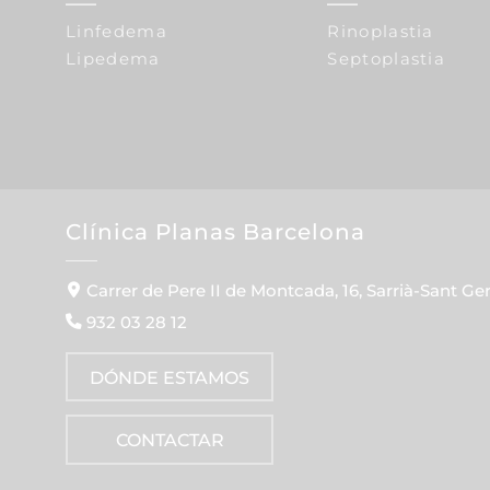
Linfedema
Rinoplastia
Lipedema
Septoplastia
Clínica Planas Barcelona
Carrer de Pere II de Montcada, 16, Sarrià-Sant Ge
932 03 28 12
DÓNDE ESTAMOS
CONTACTAR