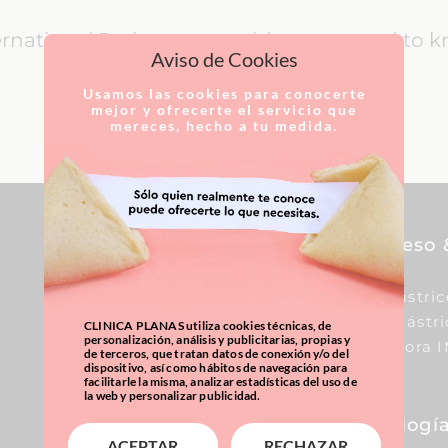
ernational Patients: everything you need to 
Aviso de Cookies
Usamos las cookies para conocerte
LEARN MORE
mejor y ofrecerte el servicio que
mereces, hecho a tu medida.
Pecho
Sobrepeso 
Aumento De Pecho
Balón Gástric
Reducción De Pecho
Manga Gástri
CLINICA PLANAS utiliza cookies técnicas, de
personalización, análisis y publicitarias, propias y
Elevación De Pecho
Calculadora 
de terceros, que tratan datos de conexión y/o del
dispositivo, así como hábitos de navegación para
facilitarle la misma, analizar estadísticas del uso de
la web y personalizar publicidad.
Corporal
Ginecología
ACEPTAR
RECHAZAR