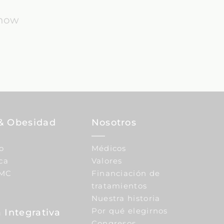
know
& Obesidad
Nosotros
o
Médicos
ca
Valores
IMC
Financiación de
tratamientos
Nuestra historia
Por qué elegirnos
 Integrativa
Congresos