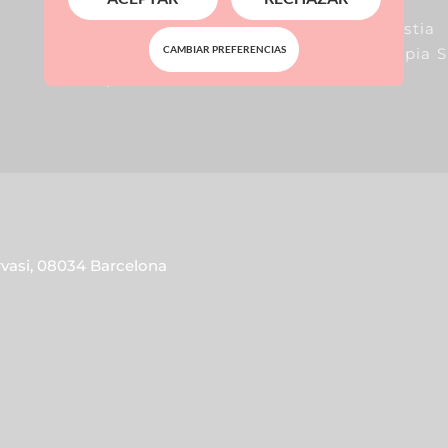
Lipo Vaser
Labioplastia
CAMBIAR PREFERENCIAS
Abdominoplastia
Fisioterapia 
Liposucción
rvasi, 08034 Barcelona