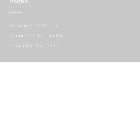
Pecho
Aumento De Pecho
Reducción De Pecho
Elevación De Pecho
Corporal
Lipo Vaser
Abdominoplastia
Liposucción