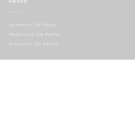
Pecho
Aumento De Pecho
Reducción De Pecho
Elevación De Pecho
Corporal
Lipo Vaser
Abdominoplastia
Liposucción