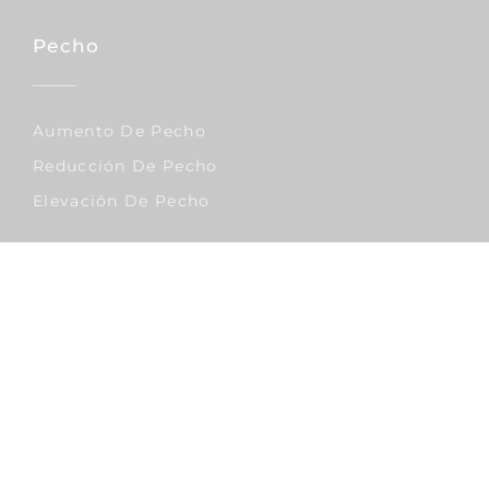
Pecho
Aumento De Pecho
Reducción De Pecho
Elevación De Pecho
Corporal
Lipo Vaser
Abdominoplastia
Liposucción