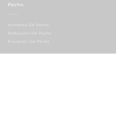
Pecho
Aumento De Pecho
Reducción De Pecho
Elevación De Pecho
Corporal
Lipo Vaser
Abdominoplastia
Liposucción