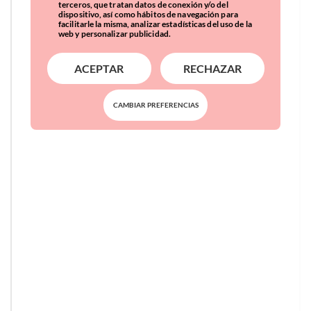
terceros, que tratan datos de conexión y/o del
dispositivo, así como hábitos de navegación para
facilitarle la misma, analizar estadísticas del uso de la
web y personalizar publicidad.
ACEPTAR
RECHAZAR
CAMBIAR PREFERENCIAS